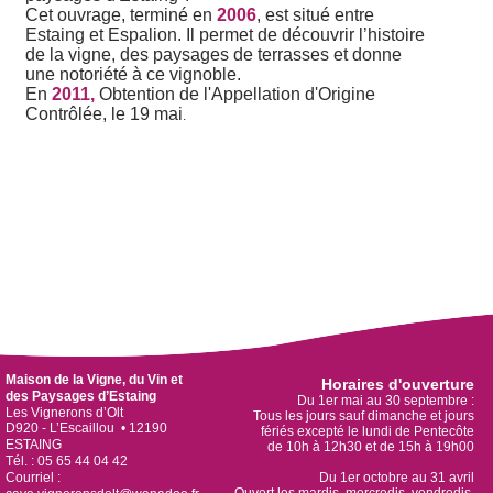
Cet ouvrage, terminé en
2006
, est situé entre
Estaing et Espalion. Il permet de découvrir l’histoire
de la vigne, des paysages de terrasses et donne
une notoriété à ce vignoble.
E
n
2011,
Obtention de l'Appellation d'Origine
Contrôlée, le 19 mai
.
Maison de la Vigne, du Vin et
Horaires d'ouverture
des Paysages d’Estaing
Du 1er mai au 30 septembre :
Les Vignerons d’Olt
Tous les jours sauf dimanche et jours
D920 - L’Escaillou • 12190
fériés excepté le lundi de Pentecôte
ESTAING
de 10h à 12h30 et de 15h à 19h00
Tél. : 05 65 44 04 42
Courriel :
Du 1er octobre au 31 avril