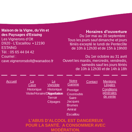
Maison de la Vigne, du Vin et
Horaires d'ouverture
des Paysages d’Estaing
Du 1er mai au 30 septembre :
Les Vignerons d’Olt
Tous les jours sauf dimanche et jours
D920 - L’Escaillou • 12190
fériés excepté le lundi de Pentecôte
ESTAING
de 10h à 12h30 et de 15h à 19h00
Tél. : 05 65 44 04 42
Courriel :
Du 1er octobre au 31 avril
Ouvert les mardis, mercredis, vendredis,
cave.vigneronsdolt@wanadoo.fr
samedis sauf les jours fériés
de 10h à 12h30 et de 14h à 18h
Notre
Accueil
La
Le
Mentions
Contact
Gamme
Cave
Vignoble
Légales
Historique
Historique
Conditions
Prestige
générales
Visite/Horaire/Dégustation
Appellation
Coustoubis
de vente
Terroir
Saint-
Jacques
Cépages
Brumes
Amiral
Escaillou
L’ABUS D’ALCOOL EST DANGEREUX
POUR LA SANTÉ. A CONSOMMER AVEC
MODÉRATION.